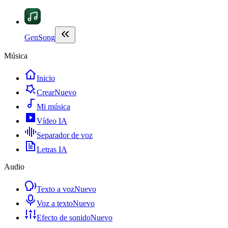
GenSong
Música
Inicio
Crear
Nuevo
Mi música
Vídeo IA
Separador de voz
Letras IA
Audio
Texto a voz
Nuevo
Voz a texto
Nuevo
Efecto de sonido
Nuevo