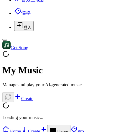
價格
登入
GenSong
My Music
Manage and play your AI-generated music
Create
Loading your music...
Home
Create
Pro
Library