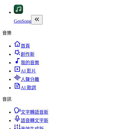
GenSong
音樂
首頁
創作
新
我的音樂
AI 影片
人聲分離
AI 歌詞
音訊
文字轉語音
新
語音轉文字
新
音效生成
新