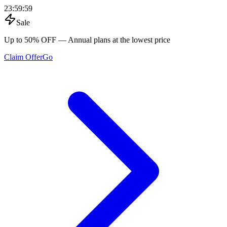
23
:
59
:
59
Sale
Up to 50% OFF
— Annual plans at the lowest price
Claim Offer
Go