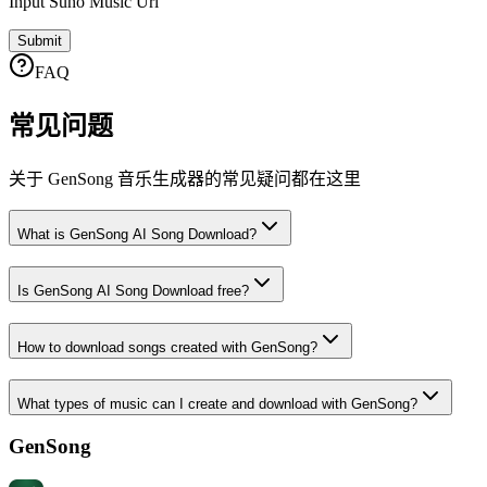
Input Suno Music Url
Submit
FAQ
常见问题
关于 GenSong 音乐生成器的常见疑问都在这里
What is GenSong AI Song Download?
Is GenSong AI Song Download free?
How to download songs created with GenSong?
What types of music can I create and download with GenSong?
GenSong