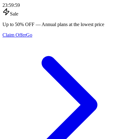
23
:
59
:
59
Sale
Up to 50% OFF
— Annual plans at the lowest price
Claim Offer
Go