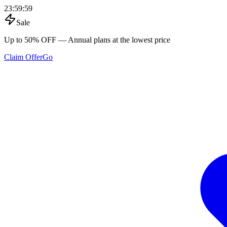
23
:
59
:
59
Sale
Up to 50% OFF
— Annual plans at the lowest price
Claim Offer
Go