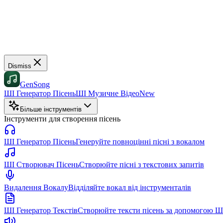
Dismiss
GenSong
ШІ Генератор Пісень
ШІ Музичне Відео
New
Більше інструментів
Інструменти для створення пісень
ШІ Генератор Пісень
Генеруйте повноцінні пісні з вокалом
ШІ Створювач Пісень
Створюйте пісні з текстових запитів
Видалення Вокалу
Відділяйте вокал від інструменталів
ШІ Генератор Текстів
Створюйте тексти пісень за допомогою Ш