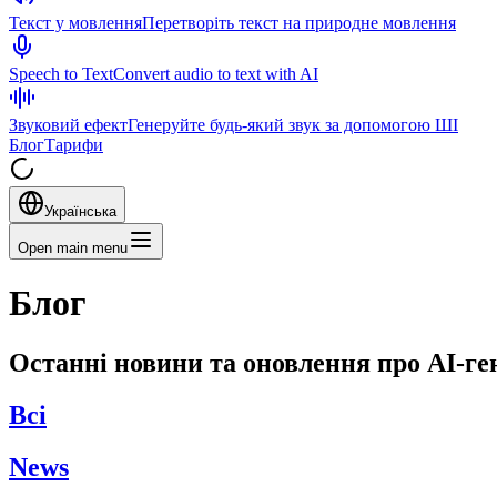
Текст у мовлення
Перетворіть текст на природне мовлення
Speech to Text
Convert audio to text with AI
Звуковий ефект
Генеруйте будь-який звук за допомогою ШІ
Блог
Тарифи
Українська
Open main menu
Блог
Останні новини та оновлення про AI-г
Всі
News