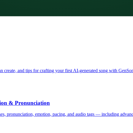
 create, and tips for crafting your first AI-generated song with GenSo
tion & Pronunciation
uses, pronunciation, emotion, pacing, and audio tags — including advanc