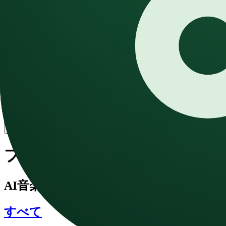
テキスト読み上げ
テキストを自然な音声に変換
Speech to Text
Convert audio to text with AI
効果音
AIであらゆる音を生成
ブログ
料金プラン
日本語
Open main menu
ブログ
AI音楽生成に関する最新ニュースとア
すべて