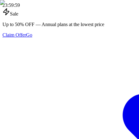
23
:
59
:
59
Sale
Up to 50% OFF
— Annual plans at the lowest price
Claim Offer
Go