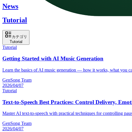
News
Tutorial
カテゴリ
Tutorial
Tutorial
Getting Started with AI Music Generation
Learn the basics of AI music generation — how it works, what you can
GenSong Team
2026/04/07
Tutorial
Text-to-Speech Best Practices: Control Delivery, Emo
Master AI text-to-speech with practical techniques for controlling pa
GenSong Team
2026/04/07