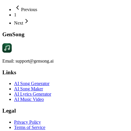
Previous
1
Next
GenSong
Email: support@gensong.ai
Links
AI Song Generator
AI Song Maker
AI Lyrics Generator
AI Music Video
Legal
Privacy Policy
Terms of Service