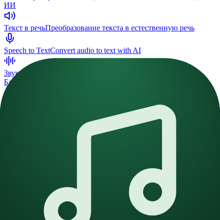
ИИ
Текст в речь
Преобразование текста в естественную речь
Speech to Text
Convert audio to text with AI
Звуковой эффект
Генерируйте любой звук с помощью ИИ
Блог
Тарифы
Русский
Open main menu
Блог
Последние новости и обновления об
AI-генерации музыки
Все