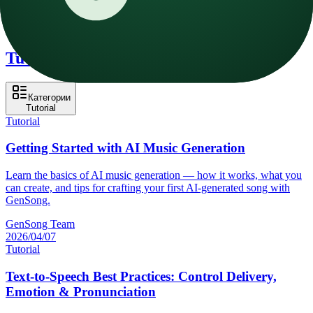
News
Tutorial
Категории
Tutorial
Tutorial
Getting Started with AI Music Generation
Learn the basics of AI music generation — how it works, what you
can create, and tips for crafting your first AI-generated song with
GenSong.
GenSong Team
2026/04/07
Tutorial
Text-to-Speech Best Practices: Control Delivery,
Emotion & Pronunciation