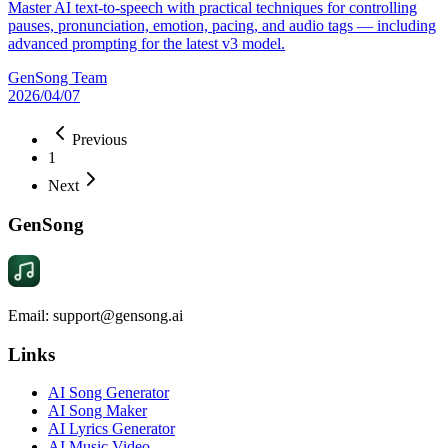
Master AI text-to-speech with practical techniques for controlling
pauses, pronunciation, emotion, pacing, and audio tags — including
advanced prompting for the latest v3 model.
GenSong Team
2026/04/07
Previous
1
Next
GenSong
Email: support@gensong.ai
Links
AI Song Generator
AI Song Maker
AI Lyrics Generator
AI Music Video