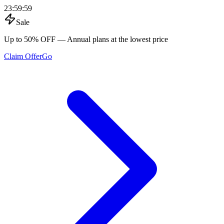
23
:
59
:
59
Sale
Up to 50% OFF
— Annual plans at the lowest price
Claim Offer
Go