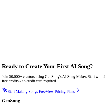
input your own lyrics to set to music.
What languages does the AI Song Maker support?
Our AI Song Maker supports multiple languages including English,
Chinese, Spanish, French, German, Japanese, Korean, Italian, and
more. You can create songs with lyrics in your preferred language.
Can I download my AI-generated songs?
Yes, you can download all your AI-generated songs in high-quality
MP3 format. Premium users also get access to lossless audio
downloads and separate vocal/instrumental stems.
Ready to Create Your First AI Song?
Join 50,000+ creators using GenSong's AI Song Maker. Start with 2
free credits - no credit card required.
Start Making Songs Free
View Pricing Plans
GenSong