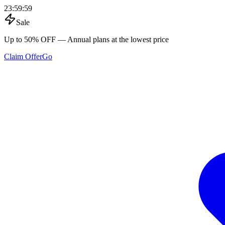
23
:
59
:
59
Sale
Up to 50% OFF
— Annual plans at the lowest price
Claim Offer
Go